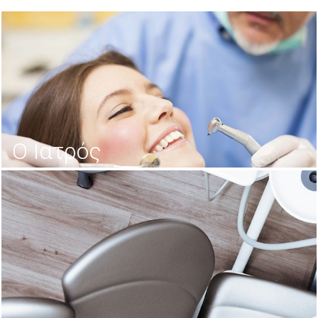
Ο Ιατρός
ΔΑΜΟΥΛΗΣ ΠΕΤΡΟΣ DDS, DMD, DMSc | Ειδικευθείς
στο Πανεπιστήμιο TUFTS, Η.Π.Α.
ΠΕΡΙΣΣΟΤΕΡΑ